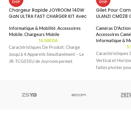
DISP
DISP
Chargeur Rapide JOYROOM 140W
Gilet Pour Cam
GaN ULTRA FAST CHARGER KIT Avec
ULANZI CM028 
Cable 240W (JR-TCG05EU)
MOUNT
Informatique & Mobilité
,
Accessoires
Caméras D'Action
Mobile
,
Chargeurs Mobile
Accessoires Camé
16.500
DA
Informatique & Mo
5
Caractéristiques De Produit: Charge
Caractéristiques 
Jusqu’à 4 Appareils Simultanément – Le
Vertical et Horizo
JR-TCG05EU de Joyroom permet
faites pivoter pour
d’alimenter jusqu’à quatre appareils en
permettant de fil
même