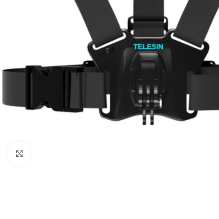
Câbles Video
Click to enlarge