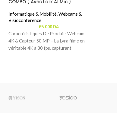
COMBO ( Avec Lark A1 Mic )
720p / 30fps )
Informatique & Mobilité
,
Webcams &
Informatique & Mo
Visioconférence
Visioconférence
65.000
DA
9.
Caractéristiques De Produit: Webcam
Caractéristiques 
4K & Capteur 50 MP – La Lyra filme en
Vidéo HD 720p Gr
véritable 4K à 30 fps, capturant
des appels vidéo 
image