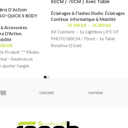
60CM / 70CM ) Avec Table
Rotative Gratuit
éra D’Action
Éclairages & Flashes Studio
,
Éclairages
GO-QUICK II BODY
Continue
,
Informatique & Mobilité
23.500
DA
26.000
DA
–
 & Accessoires
,
Kit Contient: – 1x Lightbox LIFE OF
ra D'Action
,
PHOTO (60CM / 70cm) – 1x Table
bilité
.500
DA
Rotative (15cm)
De Produit: ** Modes
ntal – Soulevez et
 ajuster l’angle,
mer en