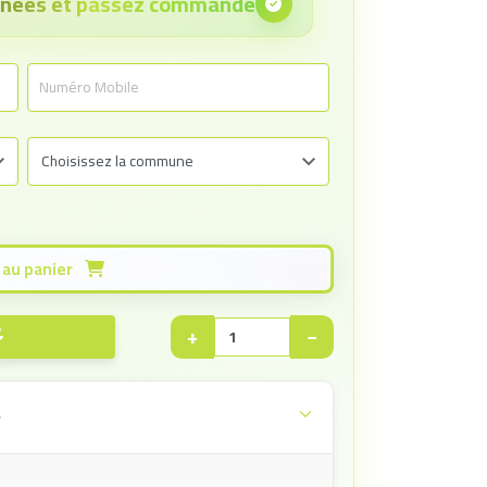
onnées et passez commande
Ajouter au panier
+
−
e