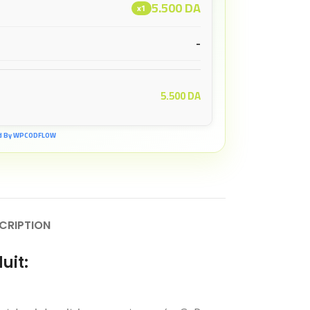
5.500
DA
x1
-
5.500
DA
d By WPCODFLOW
CRIPTION
uit: