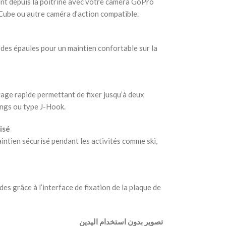
nt depuis la poitrine avec votre caméra GoPro
ube ou autre caméra d’action compatible.
t des épaules pour un maintien confortable sur la
tage rapide permettant de fixer jusqu’à deux
ongs ou type J-Hook.
isé
intien sécurisé pendant les activités comme ski,
s grâce à l’interface de fixation de la plaque de
‫ تصوير بدون استخدام اليدين