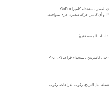
‫- التقط لقطات الحركة والمشاهد الديناميكية من مستوى الصدر باستخدام كاميرا GoPro
قاسات الجسم تقريبًا.
‫- لوحة الصدر مزودة بواجهة تثبيت سريعة تسمح بتركيب حتى كاميرتين باستخدام قواعد 3-Prong
لأنشطة مثل التزلج، ركوب الدراجات، ركوب