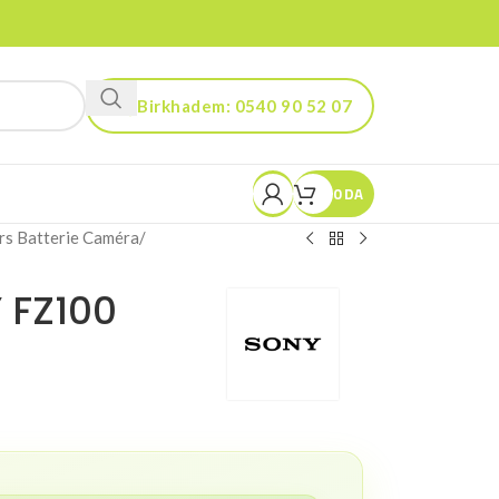
Birkhadem: 0540 90 52 07
Kouba: 0560 90 52 03
0
DA
rs Batterie Caméra
/
 FZ100