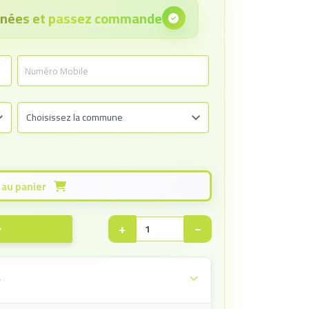
onnées et passez commande
Ajouter au panier
+
−
e