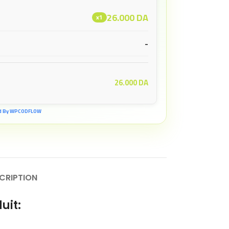
26.000
DA
x1
-
26.000
DA
d By WPCODFLOW
CRIPTION
uit: