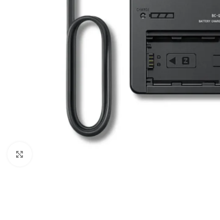
Câbles Video
Click to enlarge