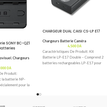
CHARGEUR DUAL CAISI CS-LP E17
Chargeurs Batterie Caméra
rie SONY BC-QZ1
4.500
DA
atteries
Caractéristiques De Produit: Kit
Batterie LP-E17 Double – Comprend 2
ovisuel
,
Chargeurs
batteries rechargeables LP-E17 pour
.000
DA
une autonomie prolongée lors de vos
De Produit:
 la batterie NP-
écialement pour la
 au lithium-ion de