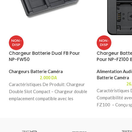
NON -
NON -
DISP
DISP
Chargeur Batterie Dual FB Pour
Chargeur Batte
NP-FW50
Pour NP-FZ100 B
Chargeurs Batterie Caméra
Alimentation Audi
2.000
DA
Batterie Caméra
26
Caractéristiques De Produit: Chargeur
Caractéristiques 
Double Slot Compact – Chargeur double
Compatibilité avec
emplacement compatible avec les
FZ100 – Conçu sp
batteries Sony NP-FW50, avec un
batterie NP-FZ100
design
Sony. Charge