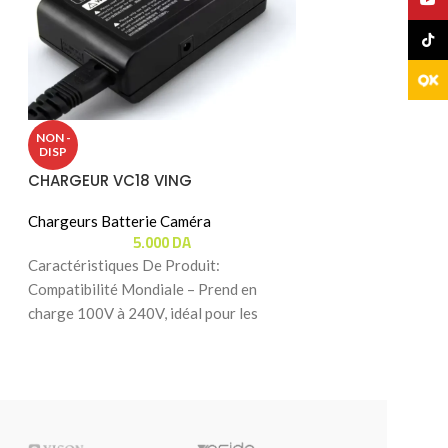
TikTo
CHARGEUR ZHIYUN
NON -
DISP
Chargeurs Batter
CHARGEUR VC18 VING
6.
Caractéristiques 
Chargeurs Batterie Caméra
5.000
DA
Efficace avec ZHI
productivité de vo
Caractéristiques De Produit:
chargeur ZHIYUN 
Compatibilité Mondiale – Prend en
charge 100V à 240V, idéal pour les
photographes en déplacement. Charge
en