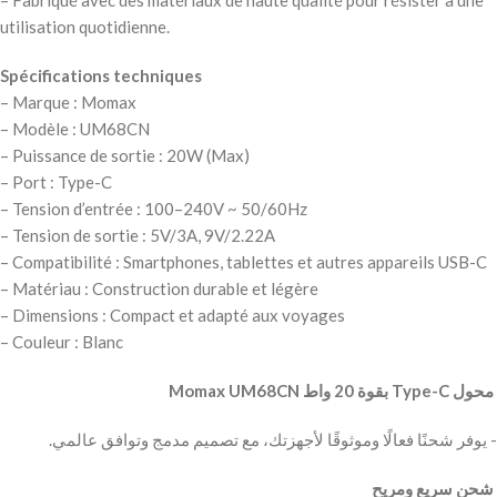
– Fabriqué avec des matériaux de haute qualité pour résister à une
utilisation quotidienne.
Spécifications techniques
– Marque : Momax
– Modèle : UM68CN
– Puissance de sortie : 20W (Max)
– Port : Type-C
– Tension d’entrée : 100–240V ~ 50/60Hz
– Tension de sortie : 5V/3A, 9V/2.22A
– Compatibilité : Smartphones, tablettes et autres appareils USB-C
– Matériau : Construction durable et légère
– Dimensions : Compact et adapté aux voyages
– Couleur : Blanc
‫ محول Type-C بقوة 20 واط Momax UM68CN
‫- يوفر شحنًا فعالًا وموثوقًا لأجهزتك، مع تصميم مدمج وتوافق عالمي.
‫ شحن سريع ومريح