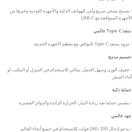
‫- يسمح بشحن سريع وآمن للهواتف الذكية والأجهزة اللوحية وغيرها من
الأجهزة المتوافقة مع USB-C.
‫ منفذ Type-C عالمي
‫- مزود بمنفذ Type-C للتوافق مع معظم الأجهزة الحديثة.
‫ تصميم مدمج
‫- خفيف الوزن وسهل الحمل، مثالي للاستخدام في المنزل أو المكتب أو
أثناء السفر.
‫ حماية ذكية
‫- يتضمن حماية ضد زيادة التيار، الحرارة الزائدة والدوائر القصيرة.
‫ جهد عالمي
‫- يدعم إدخال 100–240 فولت للاستخدام في جميع أنحاء العالم.