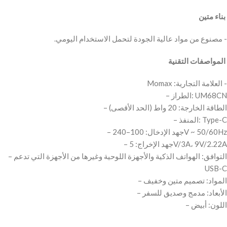
‫ بناء متين
‫- مصنوع من مواد عالية الجودة لتحمل الاستخدام اليومي.
‫ المواصفات التقنية
‫- العلامة التجارية: Momax
– الطراز: UM68CN
– الطاقة الخارجة: 20 واط (الحد الأقصى)
– المنفذ: Type-C
– جهد الإدخال: 100–240V ~ 50/60Hz
– جهد الإخراج: 5V/3A، 9V/2.22A
– التوافق: الهواتف الذكية والأجهزة اللوحية وغيرها من الأجهزة التي تدعم
USB-C
– المواد: تصميم متين وخفيف
– الأبعاد: مدمج وصديق للسفر
– اللون: أبيض