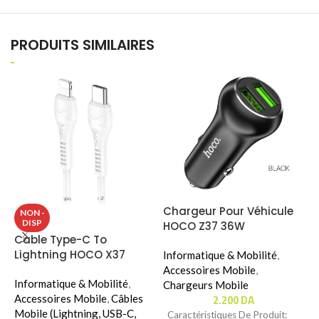
PRODUITS SIMILAIRES
Chargeur Pour Véhicule
K
NON -
DISP
HOCO Z37 36W
L
Cable Type-C To
T
Lightning HOCO X37
Informatique & Mobilité
,
I
Accessoires Mobile
,
W
Informatique & Mobilité
,
Chargeurs Mobile
2.200
DA
Accessoires Mobile
,
Câbles
C
Mobile (Lightning, USB-C,
Caractéristiques De Produit:
S