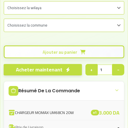
Ajouter au panier
Acheter maintenant
+
−
Résumé De La Commande
3.000
DA
CHARGEUR MOMAX UM68CN 20W
x1
-
Prix de Livraison