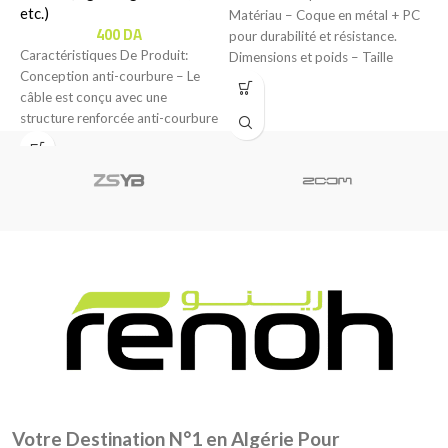
etc.)
Matériau – Coque en métal + PC
d
400
DA
pour durabilité et résistance.
C
Caractéristiques De Produit:
Dimensions et poids – Taille
L
Conception anti-courbure – Le
câble est conçu avec une
structure renforcée anti-courbure
pour offrir une meilleure
résistance
Votre Destination N°1 en Algérie Pour