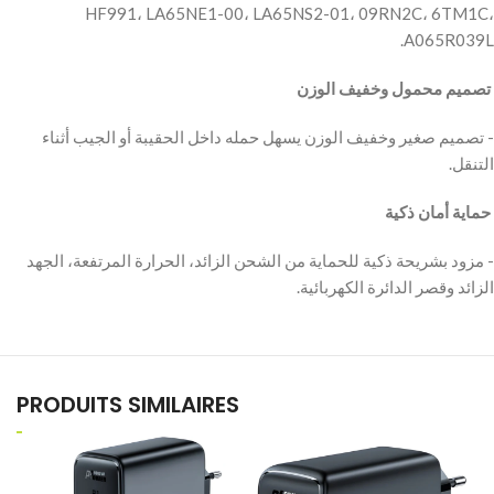
HF991، LA65NE1-00، LA65NS2-01، 09RN2C، 6TM1C،
A065R039L.
‫ تصميم محمول وخفيف الوزن
‫- تصميم صغير وخفيف الوزن يسهل حمله داخل الحقيبة أو الجيب أثناء
التنقل.
‫ حماية أمان ذكية
‫- مزود بشريحة ذكية للحماية من الشحن الزائد، الحرارة المرتفعة، الجهد
الزائد وقصر الدائرة الكهربائية.
PRODUITS SIMILAIRES