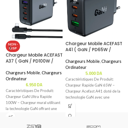
Chargeur Mobile ACEFAST
S
NON -
DISP
A41 ( GaN / PD65W /
P
Chargeur Mobile ACEFAST
2xUSB-C + 1xUSB-A )
6
A37 ( GaN / PD100W /
Chargeurs Mobile
,
Chargeurs
I
3xUSB-C + 1xUSB-A )
Ordinateur
A
5.000
DA
Chargeurs Mobile
,
Chargeurs
C
Ordinateur
Caractéristiques De Produit:
6.950
DA
Chargeur Rapide GaN 65W –
C
Caractéristiques De Produit:
Chargeur Acefast A41 doté de la
P
Chargeur GaN Ultra Rapide
technologie GaN avec une
–
100W – Chargeur mural utilisant
puissance maximale
c
la technologie GaN offrant une
b
puissance maximale de