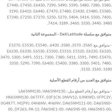
E7440، E7450، E6430، 7290، 5490، 5590، 5480، 7280، 5580،
3190، E6410، E6440، E7470، E7480، E5430، E5480، E5580،
E7240، E7250، E7270، 5250، 5270، 5404، 5414، 5500، 7400،
7414، 3189، 3460، 3330، 3440، 3480.
‫ متوافق مع سلسلة Dell Latitude – المجموعة الثانية
‫- متوافق مع: 3560، 3570، 3580، 6430، E5270، E5530، E5540،
E6230، E6330، E6530، E5500، E5510، E5520، E6220، E6320،
3470، 5300، 5495، 5511، 7300، 7380، 5411، 5591، 7490، E5470،
3350، 5290، 7390، E6400، E5400، 3380، 3300، 5401، 7480،
3150، 3160، 3180.
‫ متوافق مع العديد من أرقام القطع الأصلية
‫- متوافق مع أرقام القطع مثل: LA65NM130، HA65NM130،
HK65NM130، 06TFFF، 03F1CN، 0NVV12، 0JNKWD، 0FPC2Y،
0G4X7T، M1P9J، 04H6NV، 4H6NV، DA65NM111-00، DA65NS0-
00، DF263، PA-12، FA65NE1-00، HA65NS-00، HA65NS5-00،