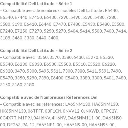
Compatibilité Dell Latitude – Série 1
– Compatible avec de nombreux modèles Dell Latitude : E5440,
E6540, E7440, E7450, E6430, 7290, 5490, 5590, 5480, 7280,
5580, 3190, E6410, E6440, E7470, E7480, E5430, E5480, E5580,
E7240, E7250, E7270, 5250, 5270, 5404, 5414, 5500, 7400, 7414,
3189, 3460, 3330, 3440, 3480.
Compatibilité Dell Latitude – Série 2
– Compatible avec : 3560, 3570, 3580, 6430, E5270, E5530,
E5540, E6230, E6330, E6530, E5500, E5510, E5520, E6220,
E6320, 3470, 5300, 5495, 5511, 7300, 7380, 5411, 5591, 7490,
E5470, 3350, 5290, 7390, E6400, E5400, 3380, 3300, 5401, 7480,
3150, 3160, 3180.
Compatible avec de Nombreuses Références Dell
– Compatible avec les références : LA65NM130, HA65NM130,
HK65NM130, 06TFFF, 03F1CN, 0NVV12, 0JNKWD, 0FPC2Y,
0G4X7T, M1P9J, 04H6NV, 4H6NV, DA65NM111-00, DA65NS0-
00, DF263, PA-12, FA65NE1-00, HA65NS-00, HA65NS5-00,