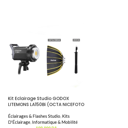
Kit Eclairage Studio GODOX
NON -
LITEMONS LA150Bi (OCTA NICEFOTO
DISP
120CM)
Laser Et Téléc
Éclairages & Flashes Studio
,
Kits
Pour Projecteur
D'Éclairage
,
Informatique & Mobilité
WKCD010013 VE