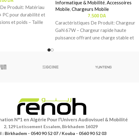
.200
DA
Informatique & Mobilité
,
Accessoires
 De Produit: Matériau
Mobile
,
Chargeurs Mobile
7.500
DA
 PC pour durabilité et
ions et poids – Taille
Caractéristiques De Produit:‬‬ Chargeur
GaN 67W – Chargeur rapide haute
puissance offrant une charge stable et
efficace pour divers appareils.
ation N°1 en Algérie Pour l’Univers Audiovisuel & Mobilité
2, 129 Lotissement Essalem, Birkhadem 16029
l : Birkhadem - 0540 90 52 07 / Kouba - 0560 90 52 03