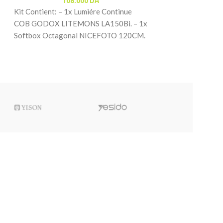
108.000
DA
Informatique & Mo
Kit Contient: – 1x Lumiére Continue
Ordinateur
10
COB GODOX LITEMONS LA150Bi. – 1x
Softbox Octagonal NICEFOTO 120CM.
Caractéristiques 
– 1x Trépied Lumiére
– Conçu en ABS et
excellente résistan
Technologie sans f