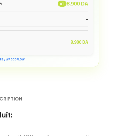
8.900
DA
94
x1
-
8.900
DA
d By WPCODFLOW
CRIPTION
uit: