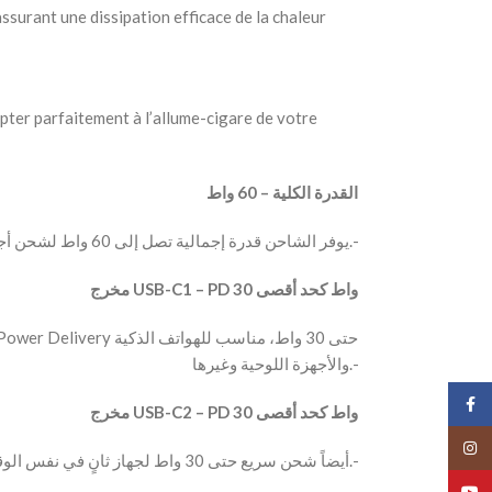
assurant une dissipation efficace de la chaleur
pter parfaitement à l’allume-cigare de votre
القدرة الكلية – 60 واط
– يوفر الشاحن قدرة إجمالية تصل إلى 60 واط لشحن أجهزتك بسرعة وكفاءة.-
مخرج USB-C1 – PD 30 واط كحد أقصى
والأجهزة اللوحية وغيرها.-
Face
مخرج USB-C2 – PD 30 واط كحد أقصى
Insta
– يوفر منفذ USB-C2 أيضاً شحن سريع حتى 30 واط لجهاز ثانٍ في نفس الوقت.-
YouT