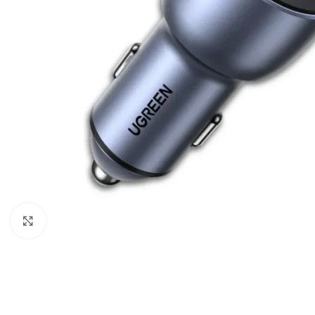
Câbles Video
Click to enlarge