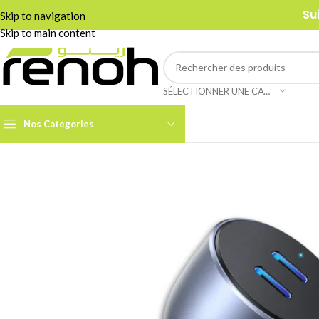
Su
Skip to navigation
Skip to main content
SÉLECTIONNER UNE CATÉGORIE
Nos Categories
Accessoires Caméra PTZ
Boom Arms & Supports À
Table
Câbles et Adaptateurs
Adaptateurs &
Convertisseurs
Cages & Grips Smartphone
Câbles Audio
Cartes de Capture Audio /
Vidéo
Câbles Data & Réseau