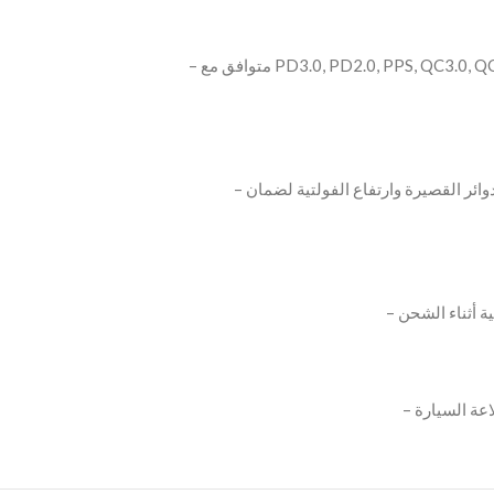
– متوافق مع PD3.0, PD2.0, PPS, QC3.0, QC2.0, FCP, AFC, BC1.2, DCP, Apple 2.4A و Samsung
– يحمي أجهزتك من الشحن الزائد، السخونة المفرطة، الدوائر القصيرة وارتفاع الفولتية لضمان