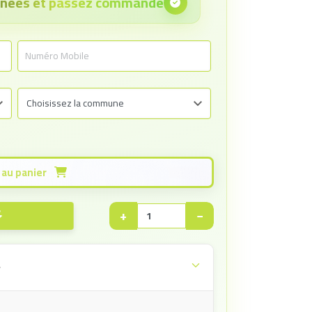
onnées et passez commande
Ajouter au panier
+
−
e