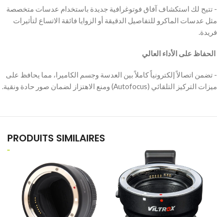
‫- تتيح لك استكشاف آفاق فوتوغرافية جديدة باستخدام عدسات متخصصة
مثل عدسات الماكرو للتفاصيل الدقيقة أو الزوايا فائقة الاتساع لتأثيرات
فريدة.
‫ الحفاظ على الأداء العالي
‫- تضمن اتصالاً إلكترونياً كاملاً بين العدسة وجسم الكاميرا، مما يحافظ على
ميزات التركيز التلقائي (Autofocus) ومنع الاهتزاز لضمان صور حادة ونقية.
PRODUITS SIMILAIRES