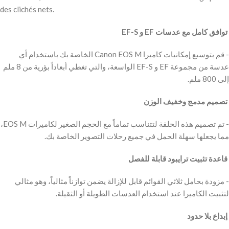
des clichés nets.
‫ توافق كامل مع عدسات EF و EF-S
‫- قم بتوسيع إمكانيات كاميرا Canon EOS M الخاصة بك باستخدام أي
عدسة من مجموعة EF و EF-S الواسعة، والتي تغطي أبعاداً بؤرية من 8 ملم
إلى 800 ملم.
‫ تصميم مدمج وخفيف الوزن
‫- تم تصميم هذه الحلقة لتتناسب تماماً مع الحجم الصغير لكاميرات EOS M،
مما يجعلها سهلة الحمل في جميع رحلات التصوير الخاصة بك.
‫ قاعدة تثبيت ترايبود قابلة للفصل
‫- مزودة بحامل ثلاثي القوائم قابل للإزالة يضمن توازناً مثالياً، وهو مثالي
لتثبيت الكاميرا عند استخدام العدسات الطويلة أو الثقيلة.
‫ إبداع بلا حدود