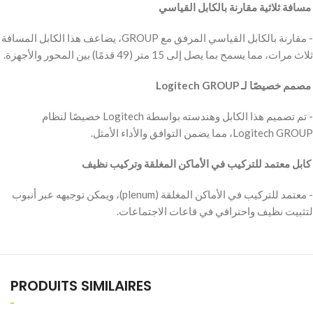
‫ مسافة ثلاثية مقارنة بالكابل القياسي
‫- مقارنة بالكابل القياسي المرفق مع GROUP، يضاعف هذا الكابل المسافة
ثلاث مرات، مما يسمح بما يصل إلى 15 متر (49 قدمًا) بين المحور والأجهزة.
‫ مصمم خصيصًا لـ Logitech GROUP
‫- تم تصميم هذا الكابل وهندسته بواسطة Logitech خصيصًا لنظام
Logitech GROUP، مما يضمن التوافق والأداء الأمثل.
‫ كابل معتمد للتركيب في الأماكن المغلقة وتركيب نظيف
‫- معتمد للتركيب في الأماكن المغلقة (plenum)، ويمكن توجيهه عبر أنبوب
لتثبيت نظيف واحترافي في قاعات الاجتماعات.
PRODUITS SIMILAIRES