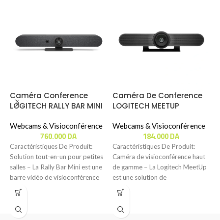
Caméra Conference
Caméra De Conference
LOGITECH RALLY BAR MINI
LOGITECH MEETUP
C
H
Webcams & Visioconférence
Webcams & Visioconférence
760.000
DA
184.000
DA
O
C
Caractéristiques De Produit:
Caractéristiques De Produit:
V
Solution tout-en-un pour petites
Caméra de visioconférence haut
salles – La Rally Bar Mini est une
de gamme – La Logitech MeetUp
C
barre vidéo de visioconférence
est une solution de
C
compacte,
visioconférence professionnelle
U
spécialement
c