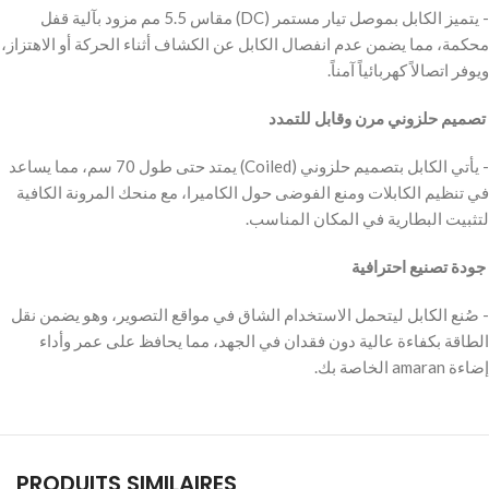
‫- يتميز الكابل بموصل تيار مستمر (DC) مقاس 5.5 مم مزود بآلية قفل
محكمة، مما يضمن عدم انفصال الكابل عن الكشاف أثناء الحركة أو الاهتزاز،
ويوفر اتصالاً كهربائياً آمناً.
‫ تصميم حلزوني مرن وقابل للتمدد
‫- يأتي الكابل بتصميم حلزوني (Coiled) يمتد حتى طول 70 سم، مما يساعد
في تنظيم الكابلات ومنع الفوضى حول الكاميرا، مع منحك المرونة الكافية
لتثبيت البطارية في المكان المناسب.
‫ جودة تصنيع احترافية
‫- صُنع الكابل ليتحمل الاستخدام الشاق في مواقع التصوير، وهو يضمن نقل
الطاقة بكفاءة عالية دون فقدان في الجهد، مما يحافظ على عمر وأداء
إضاءة amaran الخاصة بك.
PRODUITS SIMILAIRES