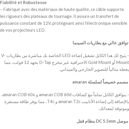
Fiabilité et Robustesse
– Fabriqué avec des matériaux de haute qualité, ce câble supporte
les rigueurs des plateaux de tournage. Il assure un transfert de
puissance constant de 12V, protégeant ainsi l’électronique sensible
de vos projecteurs LED.
‫ توافق عالي مع بطاريات السينما
‫- يتيح لك هذا الكابل تشغيل إضاءة LED الخاصة بك مباشرة من بطاريات V-
Mount أو Gold Mount الاحترافية عبر مخرج D-Tap بجهد 12 فولت، مما
يجعله مثالياً للتصوير الخارجي والميداني.
‫ مصمم خصيصاً لسلسلة amaran
‫- يتوافق الكابل تماماً مع كشافات amaran COB 60d و amaran COB 60x،
بالإضافة إلى إضاءة الأنابيب amaran T2c و T4c، مما يوفر طاقة مستقرة
وموثوقة لمعداتك.
‫ موصل DC 5.5mm بنظام قفل