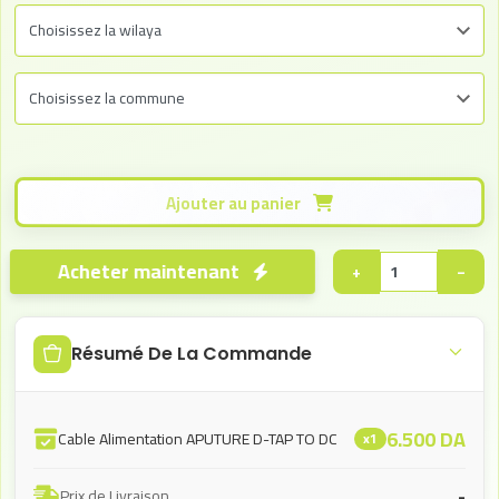
Ajouter au panier
Acheter maintenant
+
−
Résumé De La Commande
6.500
DA
Cable Alimentation APUTURE D-TAP TO DC
x1
-
Prix de Livraison