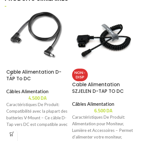
Cable Alimentation D-
NON -
DISP
TAP To DC
Cable Alimentation
C
SZJELEN D-TAP TO DC
Z
Câbles Alimentation
4.500
DA
Câbles Alimentation
C
Caractéristiques De Produit:
6.500
DA
Compatibilité avec la plupart des
Caractéristiques De Produit:
C
batteries V-Mount – Ce câble D-
Alimentation pour Moniteur,
C
Tap vers DC est compatible avec
Lumière et Accessoires – Permet
1
SmallRig
d’alimenter votre moniteur,
p