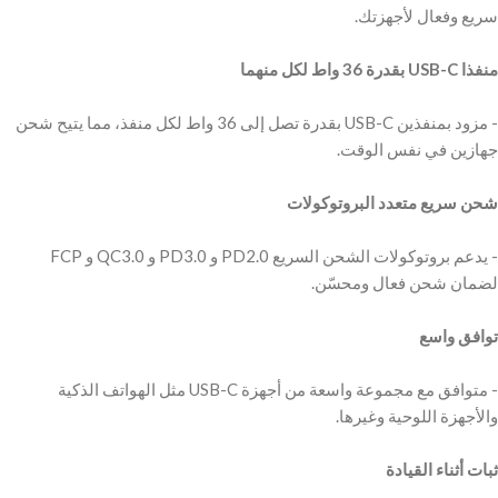
‫منفذا USB-C بقدرة 36 واط لكل منهما
‫- مزود بمنفذين USB-C بقدرة تصل إلى 36 واط لكل منفذ، مما يتيح شحن
‫شحن سريع متعدد البروتوكولات
‫- يدعم بروتوكولات الشحن السريع PD2.0 و PD3.0 و QC3.0 و FCP
‫توافق واسع
‫- متوافق مع مجموعة واسعة من أجهزة USB-C مثل الهواتف الذكية
‫ثبات أثناء القيادة