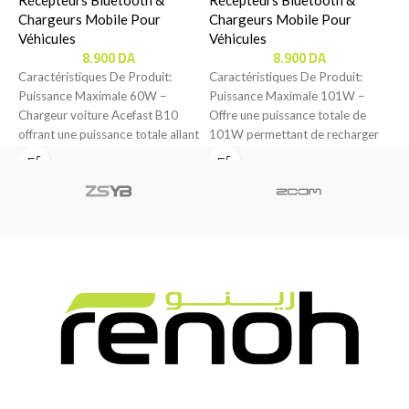
Écran OLED / 2xUSB-C +
2
Chargeurs Mobile Pour
1xUSB-A )
Chargeurs Mobile Pour
C
Véhicules
Véhicules
V
8.900
DA
8.900
DA
Caractéristiques De Produit:
Caractéristiques De Produit:
C
Puissance Maximale 60W –
Puissance Maximale 101W –
P
Chargeur voiture Acefast B10
Offre une puissance totale de
u
offrant une puissance totale allant
101W permettant de recharger
p
jusqu’à 60W pour une
rapidement vos appareils, y
p